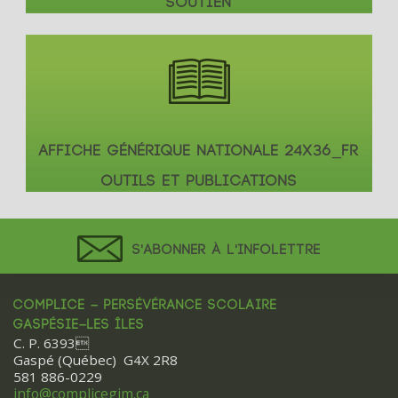
SOUTIEN
AFFICHE GÉNÉRIQUE NATIONALE 24X36_FR
OUTILS ET PUBLICATIONS
S'ABONNER À L'INFOLETTRE
COMPLICE – PERSÉVÉRANCE SCOLAIRE
GASPÉSIE–LES ÎLES
C. P. 6393
Gaspé (Québec) G4X 2R8
581 886-0229
info@complicegim.ca