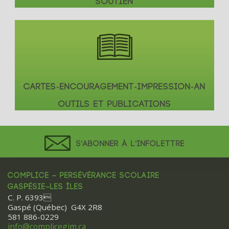
SOUTIEN
CARTES-ENCOURAGEMENT-IMPRESSION-AN
OUTILS ET PUBLICATIONS
S'ABONNER À L'INFOLETTRE
COMPLICE – PERSÉVÉRANCE SCOLAIRE
GASPÉSIE–LES ÎLES
C. P. 6393
Gaspé (Québec) G4X 2R8
581 886-0229
info@complicegim.ca