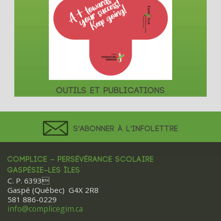
OUTILS ET PUBLICATIONS
S'ABONNER À L'INFOLETTRE
COMPLICE – PERSÉVÉRANCE SCOLAIRE
GASPÉSIE–LES ÎLES
C. P. 6393
Gaspé (Québec) G4X 2R8
581 886-0229
info@complicegim.ca