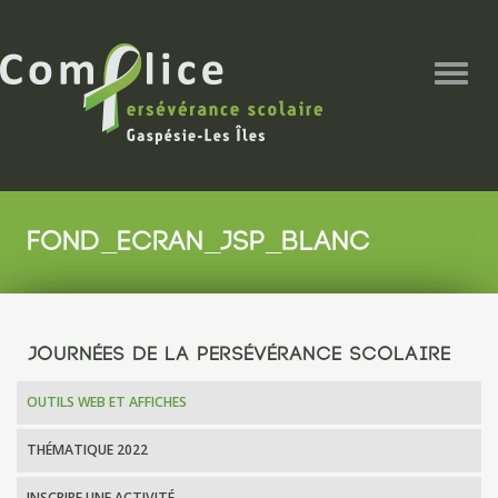
Togg
navig
FOND_ECRAN_JSP_BLANC
JOURNÉES DE LA PERSÉVÉRANCE SCOLAIRE
OUTILS WEB ET AFFICHES
THÉMATIQUE 2022
INSCRIRE UNE ACTIVITÉ