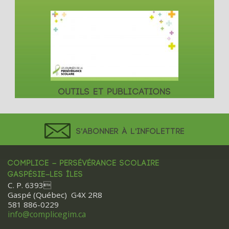
OUTILS ET PUBLICATIONS
S'ABONNER À L'INFOLETTRE
COMPLICE – PERSÉVÉRANCE SCOLAIRE
GASPÉSIE–LES ÎLES
C. P. 6393
Gaspé (Québec) G4X 2R8
581 886-0229
info@complicegim.ca