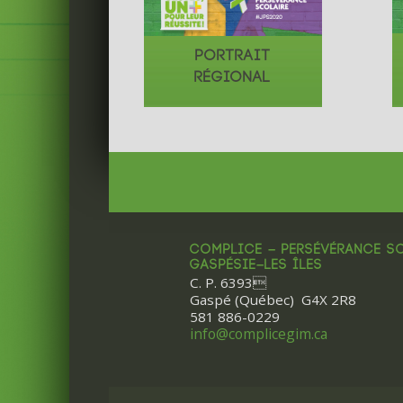
PORTRAIT
RÉGIONAL
COMPLICE – PERSÉVÉRANCE S
GASPÉSIE–LES ÎLES
C. P. 6393
Gaspé (Québec) G4X 2R8
581 886-0229
info@complicegim.ca