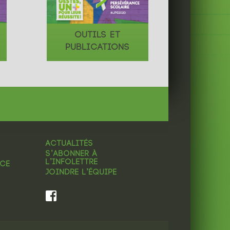
OUTILS ET
PUBLICATIONS
ACTUALITÉS
S’ABONNER À
L’INFOLETTRE
NCE
JOINDRE L’ÉQUIPE