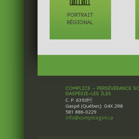
PORTRAIT
RÉGIONAL
COMPLICE – PERSÉVÉRANCE S
GASPÉSIE–LES ÎLES
C. P. 6393
Gaspé (Québec) G4X 2R8
581 886-0229
info@complicegim.ca