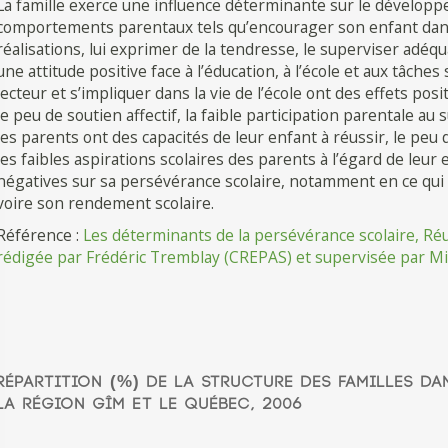
La famille exerce une influence déterminante sur le développe
comportements parentaux tels qu’encourager son enfant dans s
réalisations, lui exprimer de la tendresse, le superviser adéq
une attitude positive face à l’éducation, à l’école et aux tâche
lecteur et s’impliquer dans la vie de l’école ont des effets posit
le peu de soutien affectif, la faible participation parentale au 
les parents ont des capacités de leur enfant à réussir, le peu 
les faibles aspirations scolaires des parents à l’égard de leu
négatives sur sa persévérance scolaire, notamment en ce qui a 
voire son rendement scolaire.
Référence :
Les déterminants de la persévérance scolaire, Réu
rédigée par Frédéric Tremblay (CREPAS) et supervisée par Mire
RÉPARTITION (%) DE LA STRUCTURE DES FAMILLES DA
LA RÉGION GÎM ET LE QUÉBEC, 2006