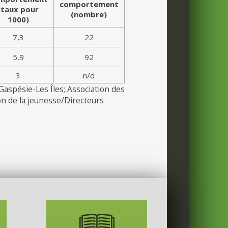
comportement
(taux pour
(nombre)
1000)
7,3
22
5,9
92
3
n/d
Gaspésie-Les Îles; Association des
on de la jeunesse/Directeurs