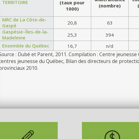
TERRITOIRE
(taux pour
(nombre)
1000)
MRC de La Côte-de-
20,8
63
Gaspé
Gaspésie–Îles-de-la-
25,3
394
Madeleine
Ensemble du Québec
16,7
n/d
Source : Dubé et Parent, 2011. Compilation : Centre jeunesse 
centres jeunesse du Québec, Bilan des directeurs de protecti
provinciaux 2010.